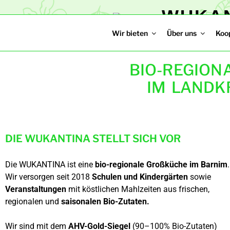
WUKA
Bio-Regionales Ca
Wir bieten
Über uns
Koo
BIO-REGION
IM LANDK
DIE WUKANTINA STELLT SICH VOR
Die WUKANTINA ist eine
bio-regionale Großküche im Barnim
.
Wir versorgen seit 2018
Schulen und Kindergärten
sowie
Veranstaltungen
mit köstlichen Mahl­zeiten aus frischen,
regionalen und
saisonalen Bio-Zutaten.
Wir sind mit dem
AHV-Gold-Siegel
(90–100% Bio-Zutaten)