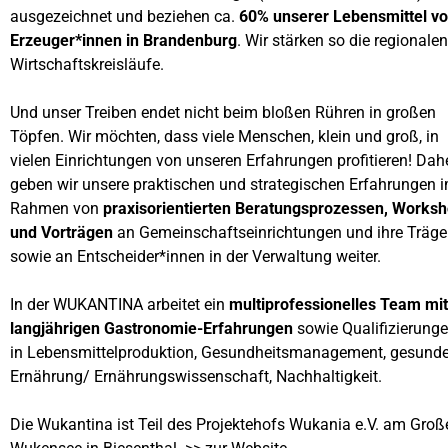
ausgezeichnet und beziehen ca.
60% unserer Lebens­mittel v
Er­zeu­ger­*innen in Brandenburg
. Wir stärken so die regionalen
Wirtschafts­kreisläufe.
Und unser Treiben endet nicht beim bloßen Rühren in großen
Töpfen. Wir möchten, dass viele Menschen, klein und groß, in
vielen Einrichtungen von unseren Erfah­rungen profi­tieren! Dah
geben wir unsere praktischen und strategischen Erfahrungen 
Rahmen von
praxis­orien­tierten Bera­tungs­prozessen, Works
und Vor­trägen
an Gemein­schafts­ein­rich­tungen und ihre Träge
sowie an Ent­schei­der*innen in der Verwaltung weiter.
In der WUKANTINA arbeitet ein
multi­­profes­sionelles Team mit
langjährigen Gastro­nomie-Erfahrungen
sowie Quali­fi­zierung
in Lebensmittelproduktion, Gesund­heits­mana­gement, gesunde
Ernährung/ Ernährungs­wissenschaft, Nachhaltigkeit.
Die Wukantina ist Teil des Projektehofs Wukania e.V. am Groß