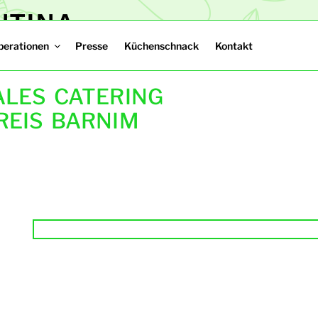
NTINA
tering im Landkreis Barnim​
perationen
Presse
Küchenschnack
Kontakt
ALES CATERING
REIS BARNIM