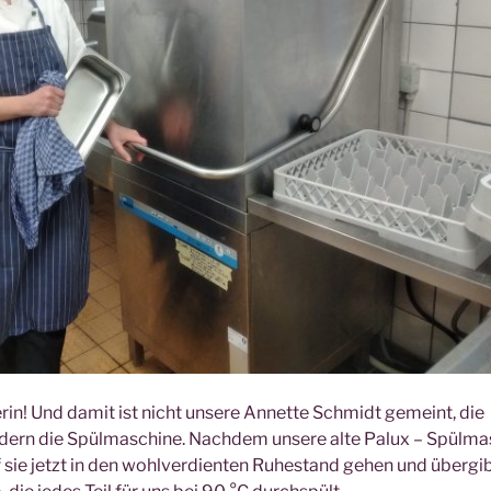
rin! Und damit ist nicht unsere Annette Schmidt gemeint, die
ndern die Spülmaschine. Nachdem unsere alte Palux – Spülma
rf sie jetzt in den wohlverdienten Ruhestand gehen und übergi