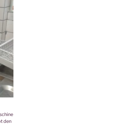
schine
bt den