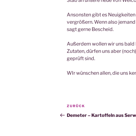
Stab an unsere neue von Weico, 
Ansonsten gibt es Neuigkeiten 
vergrößern. Wenn also jemand 
sagt gerne Bescheid.
Außerdem wollen wir uns bald Bi
Zutaten, dürfen uns aber (noch) 
geprüft sind.
WIr wünschen allen, die uns ken
Beitragsnavigation
Vorheriger
ZURÜCK
Beitrag
Demeter – Kartoffeln aus Serw