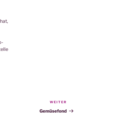
hat,
o-
elle
WEITER
Nächster
Beitrag
Gemüsefond