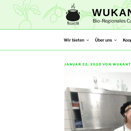
Zum
WUKA
Inhalt
springen
Bio-Regionales Ca
Wir bieten
Über uns
Koo
VERÖFFENTLICHT
JANUAR 22, 2020
VON
WUKANT
AM