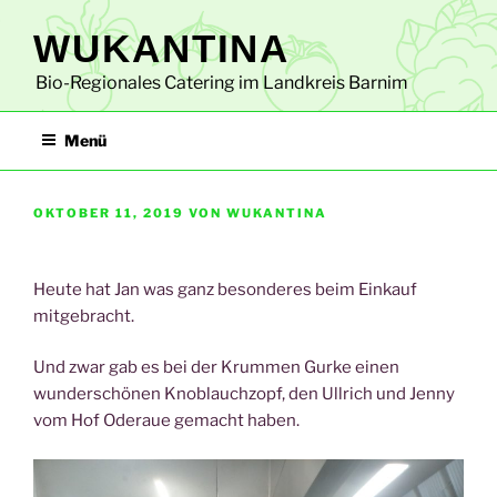
Zum
WUKANTINA
Inhalt
springen
Bio-Regionales Catering im Landkreis Barnim​
Menü
VERÖFFENTLICHT
OKTOBER 11, 2019
VON
WUKANTINA
AM
Heute hat Jan was ganz besonderes beim Einkauf
mitgebracht.
Und zwar gab es bei der Krummen Gurke einen
wunderschönen Knoblauchzopf, den Ullrich und Jenny
vom Hof Oderaue gemacht haben.